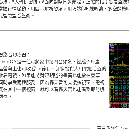
2心法，5大轉折密技，8面向觀察同步鎖定，正確的指引您看盤技
掌握行情脈動，用圖示解析想法，用巧妙的K線解讀，多空翻轉
代智慧型看盤術。
您影音切換器：
h AV to VGA是一種可將家中第四台頻道，變成子母畫
晶螢幕上也可收看TV節目。許多投資人用電腦看盤的
收看電視，如果能將財經頻道的畫面也能放在螢幕
同時享受兩種服務，因為轟天雷可支援多視窗，電視
擺在其中一個視窗，就可以看轟天雷也能看到即時解
兩得。
第三重送您Asus