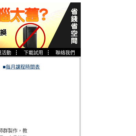
惠活動
┇
下載試用
┇
聯絡我們
■
每月課程時間表
師群製作，教