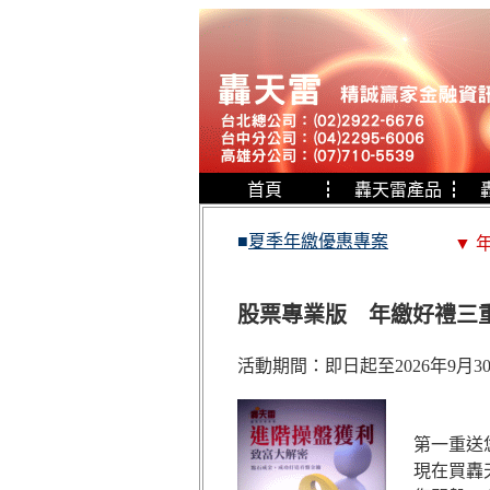
首頁
┇
轟天雷產品
┇
■
夏季年繳優惠專案
▼ 
股票專業版 年繳好禮三
活動期間：即日起至2026年9月3
第一重送
現在買轟