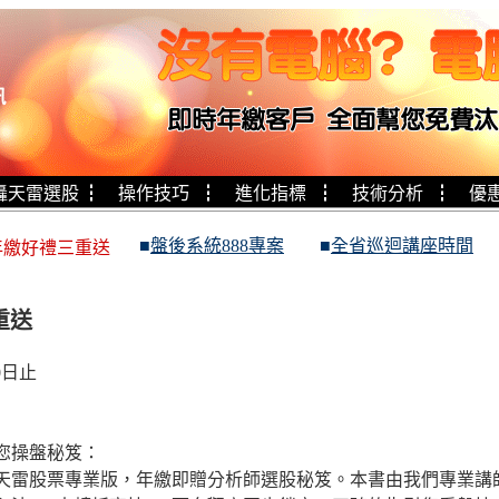
轟天雷選股
┇
操作技巧
┇
進化指標
┇
技術分析
┇
優
■
盤後系統888專案
■
全省巡迴講座時間
年繳好禮三重送
重送
0日止
您操盤秘笈：
天雷股票專業版，年繳即贈分析師選股秘笈。本書由我們專業講