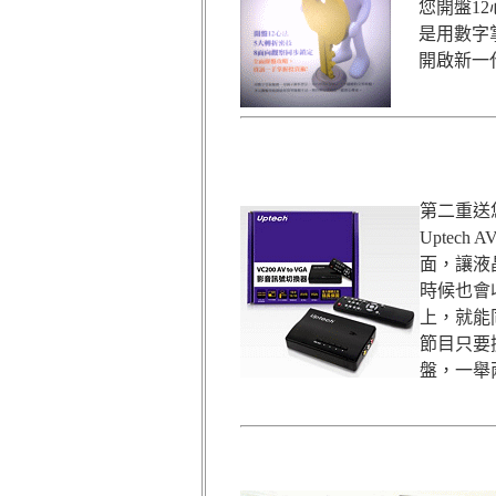
您開盤1
是用數字
開啟新一
第二重送
Uptec
面，讓液
時候也會
上，就能
節目只要
盤，一舉