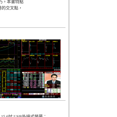
巧。本書特點
時的交叉點，
 15.6吋 USB外接式螢幕：