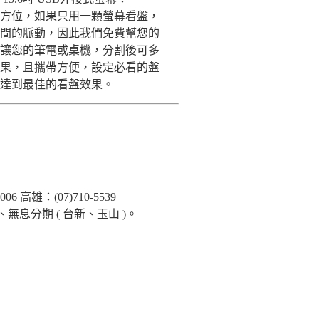
方位，如果只用一顆螢幕看盤，
間的脈動，因此我們免費幫您的
讓您的筆電或桌機，分割後可多
果，且攜帶方便，設定必看的盤
達到最佳的看盤效果。
 高雄：(07)710-5539
息分期 ( 台新、玉山 )。