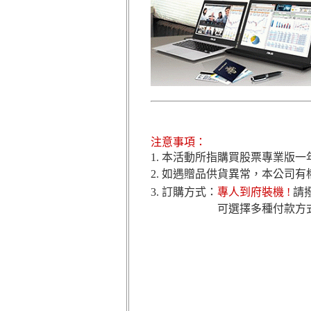
注意事項：
1. 本活動所指購買股票專業版
2. 如遇贈品供貨異常，本公司
3. 訂購方式：
專人到府裝機 !
請撥
可選擇多種付款方式