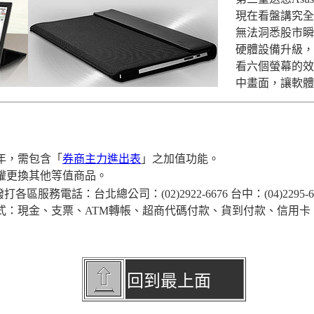
現在看盤講究全
無法洞悉股市瞬
硬體設備升級，
看六個螢幕的效
中畫面，讓軟體
一年，需包含「
券商主力進出表
」之加值功能。
有權更換其他等值商品。
打各區服務電話：台北總公司：(02)2922-6676 台中：(04)2295-6006
：現金、支票、ATM轉帳、超商代碼付款、貨到付款、信用卡、無
回到最上面