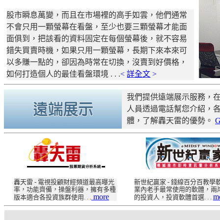
股市瞬息萬變，而且在市場裡的高手如雲，他們通常
不會只用一顆螢幕在看盤，至少也要三顆螢幕才能面
面俱到，把該看的資料固定在每個螢幕後，就不容易
錯失買賣時機，如果只用一顆螢幕，長期下來本來可
以多賺一點的，卻因為時常在切換，沒賣到好價格，
如何打造個人的最佳看盤環境 . . .
<
詳全文
>
我們提供遠端展示服務，
人員透過電話幫您介紹，
體，了解轟天雷的優勢。
G
轟天雷 - 電視投顧財經頻道最高曝光
新世紀贏家 - 錢線百分百教學
率，功能齊備，操盤利器，擁有多種
業內老手最常使用的軟體，兩
more
m
版本適合各投資族群使用. . .
的投資人，投資軟體首選. . .