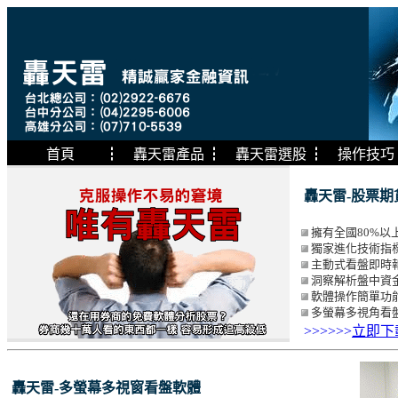
首頁
┇
轟天雷產品
┇
轟天雷選股
┇
操作技巧
轟天雷-股票期
擁有全國80%
獨家進化技術指
主動式看盤即時
洞察解析盤中資
軟體操作簡單功
多螢幕多視角看盤
>>>>>>
立即下
轟天雷-多螢幕多視窗看盤軟體