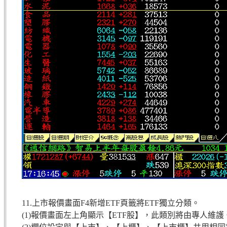
11.上市報價畫面F4新增ETF頁籤將ETF獨立分類。
(1)報價畫面左上角顯示【ETF股】，此類別將由專人維護