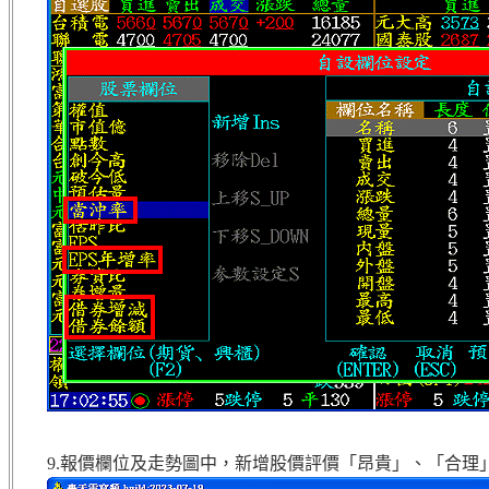
9.報價欄位及走勢圖中，新增股價評價「昂貴」、「合理