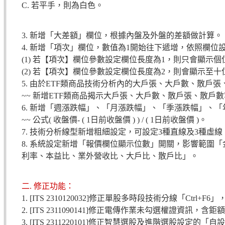
C. 若平手，則為白色。
3. 新增「大差額」欄位，根據內盤及外盤的差額做計算。
4. 新增「項次」欄位，數值為1開始往下遞增，依照欄
(1) 若【項次】欄位參數設定欄位長度為1，則只會顯示個
(2) 若【項次】欄位參數設定欄位長度為2，則會顯示至十
5. 由於ETF類商品技術分析內的大戶張、大戶數、散戶張
~~ 新增ETF類商品揭示大戶張、大戶數、散戶張、散戶
6. 新增「週漲跌幅」、「月漲跌幅」、「季漲跌幅」、
~~ 公式( 收盤價- ( 1日前收盤價 ) ) / ( 1日前收盤價 )。
7. 技術分析線型新增粗細設定，可設定3種直線及3種虛線
8. 系統設定新增「報價欄位顯示位數」開關，影響範圍
利率、本益比、業外營收比、大戶比、散戶比」。
二. 修正功能：
1. [ITS 2310120032]修正單股多時段技術分線「Ctrl
2. [ITS 2311090141]修正電傳作業未勾選權證資訊
3. [ITS 2311220101]修正智慧選股及進階選股