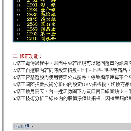
二. 修正功能：
1.修正電傳過程中，畫面中央若出現可以返回選單的訊
2.修正自選股內若同時設定指數+上市+上櫃+興櫃等商
3.修正智慧選股內使用特定公式搜尋，導致顯示運算不全
4.修正國際指數技術分析F8內設定OBV指標後，切換商
5.修正換月隔天，台一近走勢圖下方買口賣口線圖缺少一
6.修正技術分析日線F8內的股價淨值比指標，因檔案錯誤
< 6.32版 >