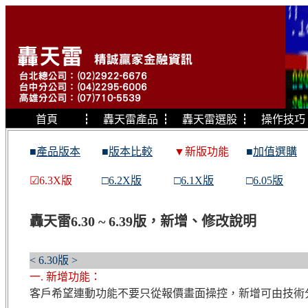
首頁
┇
轟天雷產品
┇
轟天雷選股
┇
操作技巧
■
產品版本
■
版本比較
▼新版功能
■
加值選購
☑6.3X版
□
6.2X版
□
6.1X版
□
6.05版
轟天雷6.30 ~ 6.39版，新增、修改說明
< 6.30版 >
一. 新增功能：
客戶希望連動功能不要只從報價畫面操控，新增可由技術