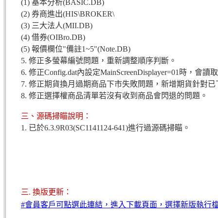
(1) 基本分析(BASIC.DB)
(2) 券商進出(HIS\BROKER\
(3) 三大法人(MII.DB)
(4) 借券(OIBro.DB)
(5) 報價欄位"備註1~5"(Note.DB)
5. 修正多螢幕編號問題，重新調整順序判斷。
6. 修正Config.dat內設定MainScreenDisplayer=01時
7. 修正期貨換月過期商品下市失敗問題，新增期貨針對已下
8. 修正選擇權商品清單若沒有收到商品會閃退的問題。
三、源碼掃瞄說明：
1. 已於6.3.9R03(SC1141124-641)進行過源碼掃瞄。
三. 換版更新：
#會員客戶可點選此連結，進入下載頁面，選擇新版執行檔