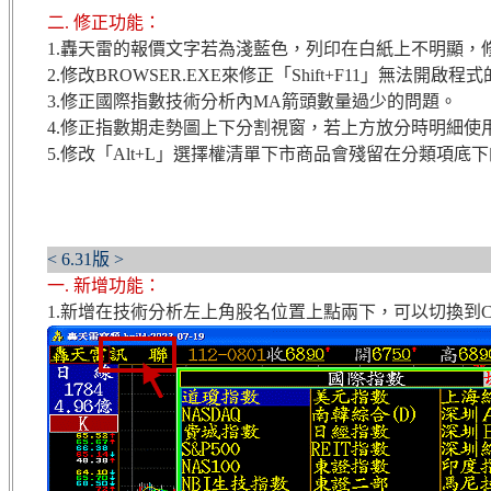
二. 修正功能：
1.
轟天雷的報價文字若為淺藍色，列印在白紙上不明顯，
2.修改BROWSER.EXE來修正「Shift+F11」無法開啟程
3.修正國際指數技術分析內MA箭頭數量過少的問題。
4.
修正指數期走勢圖上下分割視窗，若上方放分時明細使
5.
修改「
Alt+L
」選擇權清單下市商品會殘留在分類項底下
< 6.31版 >
一. 新增功能：
1.新增在技術分析左上角股名位置上點兩下，可以切換到C