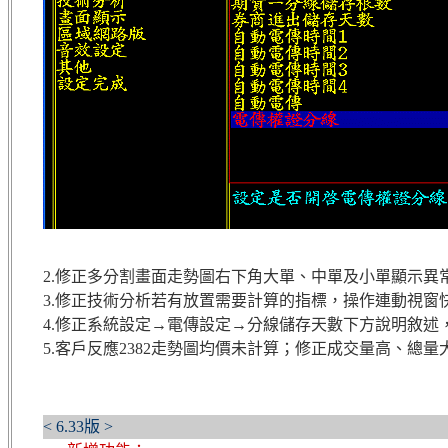
2.修正多分割畫面走勢圖右下角大單、中單及小單顯示異
3.修正技術分析若有放置需要計算的指標，操作連動視窗
4.修正系統設定→電傳設定→分線儲存天數下方說明敘述
5.客戶反應2382走勢圖均價未計算；修正成交量高、
< 6.33版 >