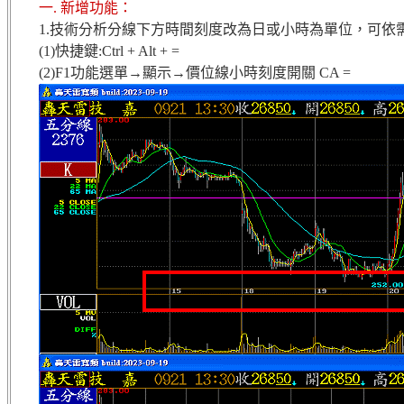
一. 新增功能：
1.技術分析分線下方時間刻度改為日或小時為單位，可依
(1)快捷鍵:Ctrl + Alt + =
(2)F1功能選單→顯示→價位線小時刻度開關 CA =