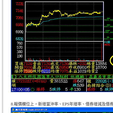
8.報價欄位上，新增當沖率、EPS年增率、借券增減及借