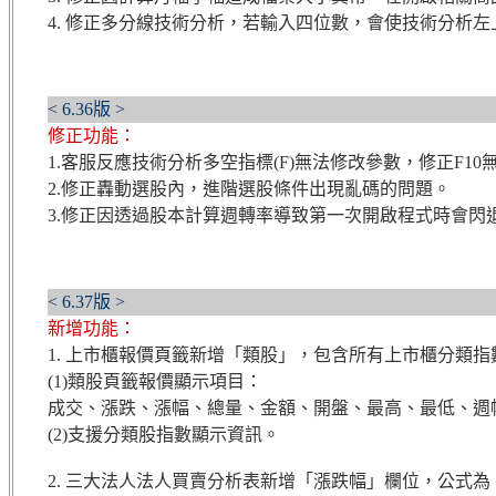
4. 修正多分線技術分析，若輸入四位數，會使技術分析
< 6.36版 >
修正功能：
1.客服反應技術分析多空指標(F)無法修改參數，修正F1
2.修正轟動選股內，進階選股條件出現亂碼的問題。
3.修正因透過股本計算週轉率導致第一次開啟程式時會閃
< 6.37版 >
新增功能：
1. 上市櫃報價頁籤新增「類股」，包含所有上市櫃分類指
(1)
類股頁籤報價顯示項目：
成交、漲跌、漲幅、總量、金額、開盤、最高、最低、週
(2)支援分類股指數顯示資訊。
2. 三大法人法人買賣分析表新增「漲跌幅」欄位，公式為