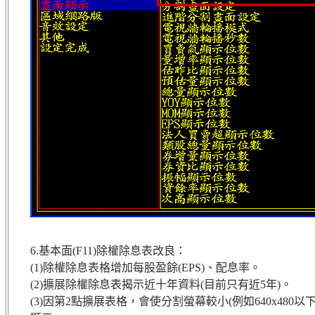
6.基本面(F11)除權除息表改良：
(1)除權除息表格增加每股盈餘(EPS)、配息率。
(2)擴展除權除息表揭示近十年資料(目前只有近5年)。
(3)因第2點擴展表格，會使分割螢幕較小(例如640x4