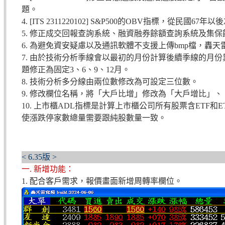
題。
4. [ITS 2311220102] S&P500的OBV指標，從民國
5. 修正成交回報查詢系統、融資融券餘額查詢系統及集
6. 為避免資安疑慮以及通訊軟體不支援上傳bmp檔，轟天
7. 由於技術分析季線會以最初的月份計算後續季線的月份異
題修正為固定3、6、9、12月。
8. 技術分析多分線由兩位數修改為可設定三位數。
9. 修改欄位名稱，將「大戶比增」修改為「大戶增比」
10. 上市櫃ADL指標是計算上市櫃公司所有股票含ETF和
使漲跌停家數總量需要跟純股數量一致。
< 6.35版 >
一. 新增功能：
1. 配合客戶需求，報價畫面新增周轉率欄位。