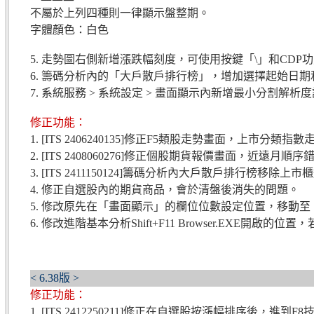
不屬於上列四種則一律顯示盤整期。
字體顏色：白色
5. 走勢圖右側新增漲跌幅刻度，可使用按鍵「\」和CDP
6. 籌碼分析內的「大戶散戶排行榜」，增加選擇起始日
7. 系統服務 > 系統設定 > 畫面顯示內新增最小分割解析度設定，
修正功能：
1. [ITS 2406240135]修正F5類股走勢畫面，上市分
2. [ITS 2408060276]修正個股期貨報價畫面，近遠月順
3. [ITS 2411150124]籌碼分析內大戶散戶排行榜移除上
4. 修正自選股內的期貨商品，會於清盤後消失的問題。
5. 修改原先在「畫面顯示」的欄位位數設定位置，移動
6. 修改進階基本分析Shift+F11 Browser.EXE開啟
< 6.38版 >
修正功能：
1. [ITS 2412250211]修正在自選股按漲幅排序後