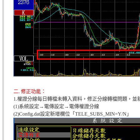
二. 修正功能：
1.權證分線每日轉檔未轉入資料，修正分線轉檔問題，並
(1)系統設定→電傳設定→電傳權證分線
(2)Config.dat設定新增欄位「TELE_SUBS_MIN=Y/N」