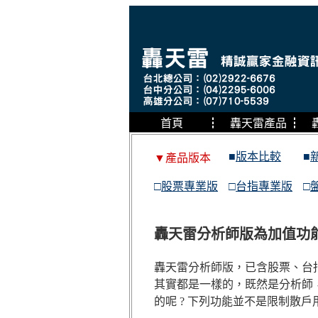
首頁
┇
轟天雷產品
┇
■
版本比較
■
▼產品版本
□
股票專業版
□
台指專業版
□
轟天雷分析師版為加值功
轟天雷分析師版，已含股票、台
其實都是一樣的，既然是分析師
的呢 ? 下列功能並不是限制散