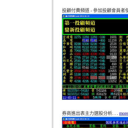
投顧付費頻道 - 參加投顧會員者
券商進出表主力選股分析. . .
mor