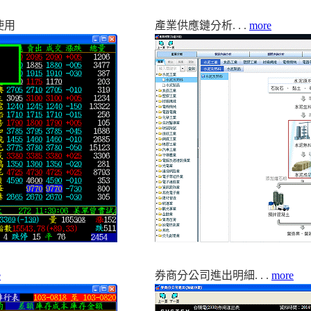
使用
產業供應鏈分析. . .
more
e
券商分公司進出明細. . .
more