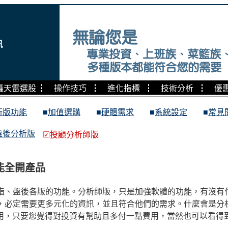
轟天雷選股
┇
操作技巧
┇
進化指標
┇
技術分析
┇
優
新版功能
■
加值選購
■
硬體需求
■
系統設定
■
常見
盤後分析版
☑
投顧分析師版
能全開產品
指、盤後各版的功能。分析師版，只是加強軟體的功能，有沒有
，必定需要更多元化的資訊，並且符合他們的需求。什麼會是分
戶用，只要您覺得對投資有幫助且多付一點費用，當然也可以看得