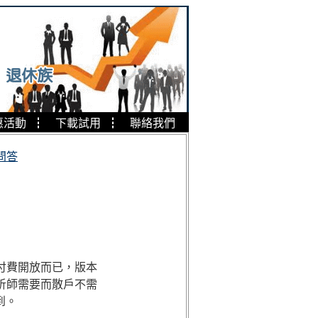
惠活動
┇
下載試用
┇
聯絡我們
問答
付費開放而已，版本
析師需要而散戶不需
到。