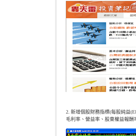
2. 新增個股財務指標(每股純益(E
毛利率、營益率、股東權益報酬率(