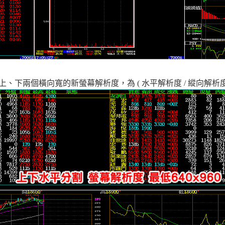
下兩個橫向寬的新螢幕解析度，為 ( 水平解析度 / 縱向解析度 x