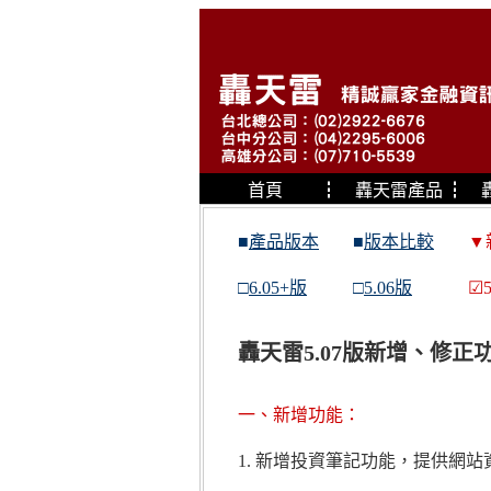
首頁
┇
轟天雷產品
┇
■
產品版本
■
版本比較
▼
□
6.05+版
□
5.06版
☑5
轟天雷5.07版新增、修正
一、新增功能：
1. 新增投資筆記功能，提供網