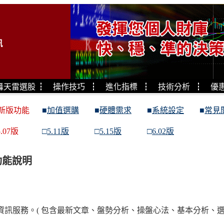
轟天雷選股
┇
操作技巧
┇
進化指標
┇
技術分析
┇
優
新版功能
■
加值選購
■
硬體需求
■
系統設定
■
常見
.07版
□
5.11版
□
5.15版
□
6.02版
功能說明
站資訊服務。( 包含最新文章、盤勢分析、操盤心法、基本分析、選