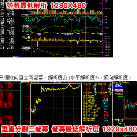
個縱向直立新螢幕，解析度為 (水平解析度3x / 縱向解析度 )