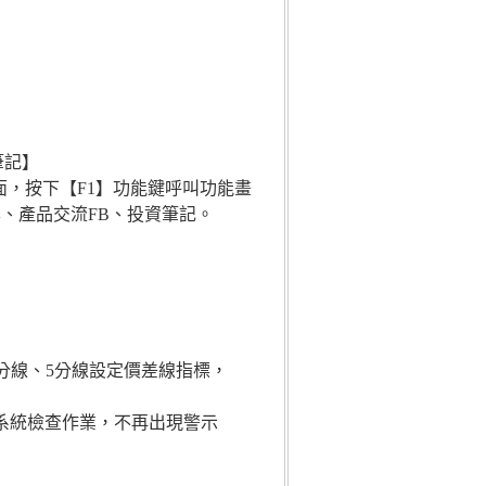
筆記】
與技術分析畫面，按下【F1】功能鍵呼叫功能畫
、產品交流FB、投資筆記。
析3分線、5分線設定價差線指標，
本系統檢查作業，不再出現警示