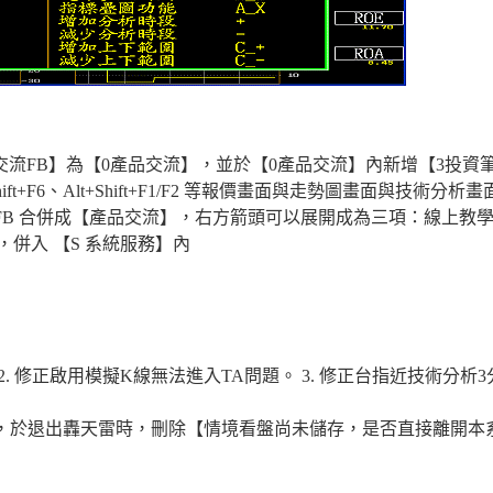
品交流FB】為【0產品交流】，並於【0產品交流】內新增【3投資
+F4、Shift+F6、Alt+Shift+F1/F2 等報價畫面與走勢圖畫面
B 合併成【產品交流】，右方箭頭可以展開成為三項：線上教學
】，併入 【S 系統服務】內
 2. 修正啟用模擬K線無法進入TA問題。 3. 修正台指近技術分
以上，於退出轟天雷時，刪除【情境看盤尚未儲存，是否直接離開