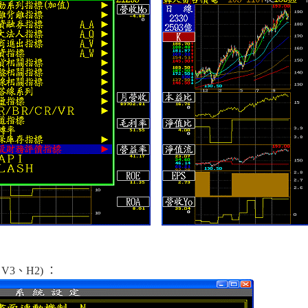
3、H2) ：