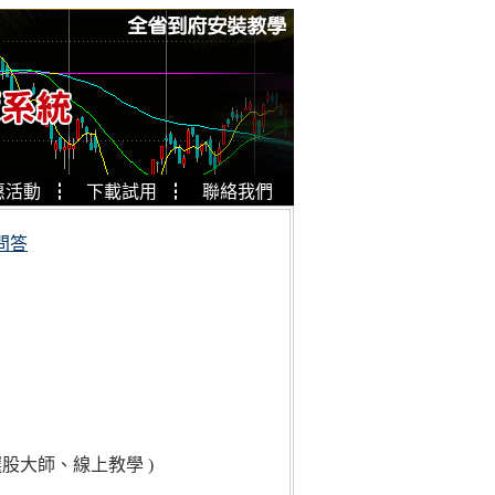
惠活動
┇
下載試用
┇
聯絡我們
問答
股大師、線上教學 )