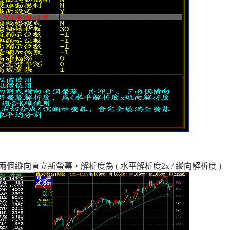
縱向直立新螢幕，解析度為 ( 水平解析度2x / 縱向解析度 )