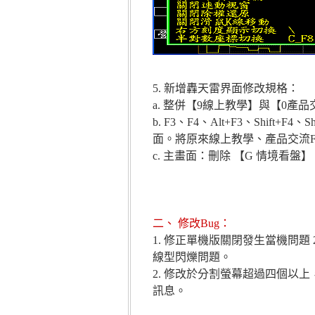
5. 新增轟天雷界面修改規格：
a. 整併【9線上教學】與【0產
b. F3、F4、Alt+F3、Shift
面。將原來線上教學、產品交流F
c. 主畫面：刪除 【G 情境看盤
二、 修改Bug：
1. 修正單機版關閉發生當機問題
線型閃爍問題。
2. 修改於分割螢幕超過四個
訊息。