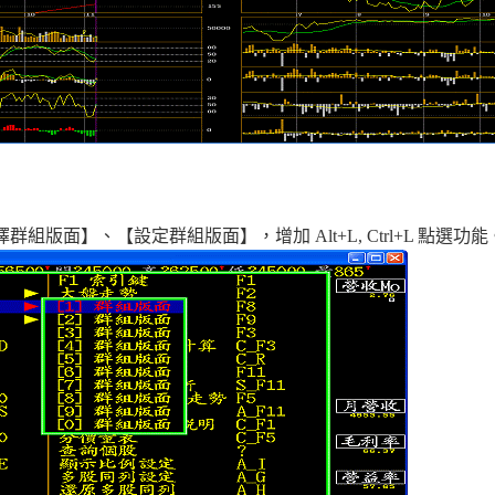
組版面】、【設定群組版面】，增加 Alt+L, Ctrl+L 點選功能