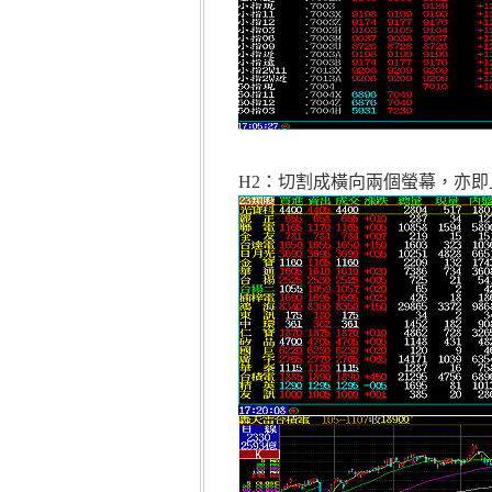
H2：切割成橫向兩個螢幕，亦即上、