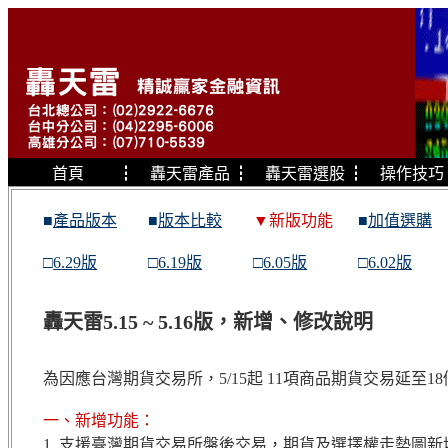
首頁
┇
轟天雷產品
┇
轟天雷選股
┇
操作技巧
■
產品版本
■
版本比較
▼新版功能
■
加值選購
□
6.29版
□
6.19版
□
6.05版
□
6.02版
轟天雷5.15 ~ 5.16版，新增、修改說明
為因應台灣期貨交易所，5/15起 11項商品期貨交易延至1
一、新增功能：
1. 支援臺灣期貨交易所盤後交易，期貨及選擇權走勢圖新