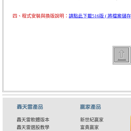
四、程式安裝與換版說明：
請點此下載516版 ( 將檔案儲
轟天雷軟體版本
新世紀贏家
轟天雷選股教學
富貴贏家