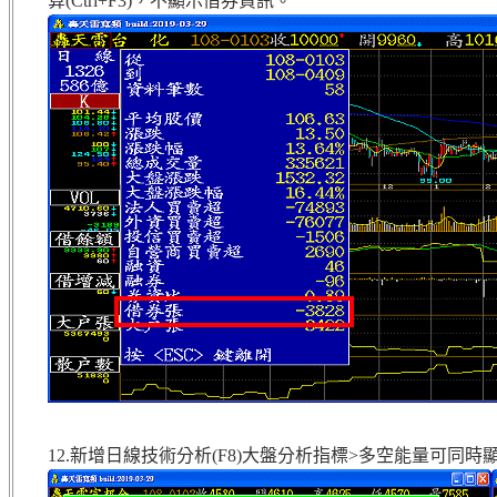
算(Ctrl+F3)，不顯示借券資訊。
12.新增日線技術分析(F8)大盤分析指標>多空能量可同時