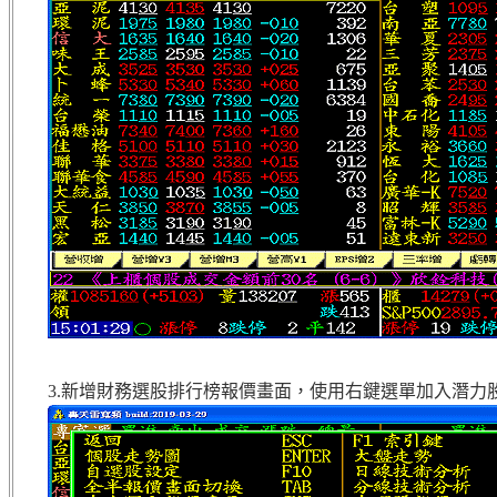
3.新增財務選股排行榜報價畫面，使用右鍵選單加入潛力股(