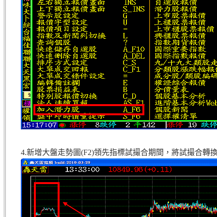
4.新增大盤走勢圖(F2)領先指標試撮合期間，將試撮合