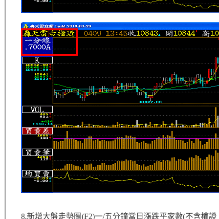
8.新增大盤走勢圖(F2)一/五分鐘當日漲跌平家數(不含權