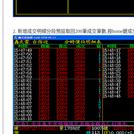
2. 新增成交明細分段預設取回200筆成交筆數,按hom