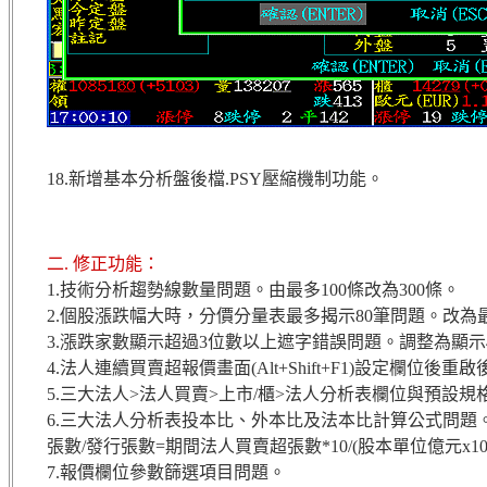
18.新增基本分析盤後檔.PSY壓縮機制功能。
二. 修正功能：
1.技術分析趨勢線數量問題。由最多100條改為300條。
2.個股漲跌幅大時，分價分量表最多揭示80筆問題。改為最
3.漲跌家數顯示超過3位數以上遮字錯誤問題。調整為顯示
4.法人連續買賣超報價畫面(Alt+Shift+F1)設定欄位
5.三大法人>法人買賣>上市/櫃>法人分析表欄位與預設規
6.三大法人分析表投本比、外本比及法本比計算公式問題
張數/發行張數=期間法人買賣超張數*10/(股本單位億元x10,00
7.報價欄位參數篩選項目問題。