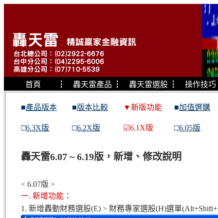
首頁
┇
轟天雷產品
┇
轟天雷選股
┇
操作技巧
■
產品版本
■
版本比較
▼新版功能
■
加值選購
□
6.3X版
□
6.2X版
☑6.1X版
□
6.05版
轟天雷6.07 ~ 6.19版，新增、修改說明
< 6.07版 >
一. 新增功能：
1. 新增轟動財務選股(E) > 財務專家選股(H)選單(Alt+Shift