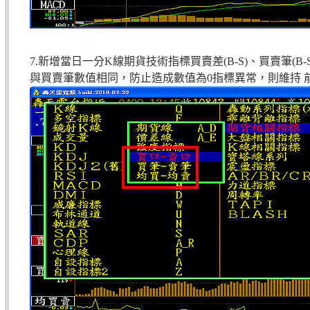
7.新增當日一分K線期貨技術指標買賣差(B-S)、買賣筆(
與買賣筆數值相同，防止造成數值為0指標異常，則維持 