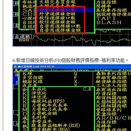
6.新增日線技術分析(F8)個股財務評價指標>殖利率功能。