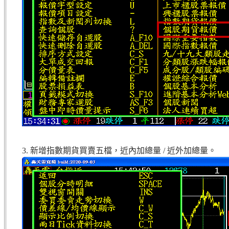
3. 新增指數期貨買賣五檔，近內加總量 / 近外加總量。