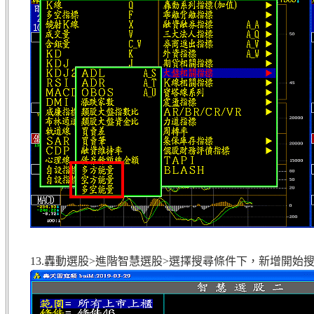
13.轟動選股>進階智慧選股>選擇搜尋條件下，新增開