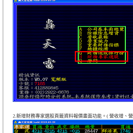
2.新增財務專家選股頁籤資料報價畫面功能。( 營收增、營增