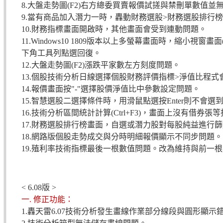
8.大盤走勢圖(F2)右方總委買賣報價試搓與禁刪單數值並
9.當有商品加入潛力一時，轟動財務選股>財務選股排行榜
10.財務指標畫面開啟時，其他畫面會受到連動問題。
11.Windows10 1809版本以上多螢幕畫面時，縮小視窗畫面
下角工具列點選回復。
12.大盤走勢圖(F2)漲跌平家數左方刻度問題。
13.個股技術分析日線選擇個股財務評價指標>淨值比程式
14.報價畫面按"-"選擇股價淨值比中參數設定問題。
15.智慧選股二選擇條件時，用滑鼠點選按Enter則不會
16.技術分析區間統計計算(Ctrl+F3)，畫面上沒有借券
17.財務選股排行榜畫面，自選或潛力股對每股純益進行
18.網路版個股走勢成交與分時明細報價顯示不同步問題。
19.殖利率技術指標最後一根數值問題。改為維持與前一
< 6.08版 >
一. 修正功能：
1.轟天雷6.07技術分析發生畫線作業部分線段與圓形顯示