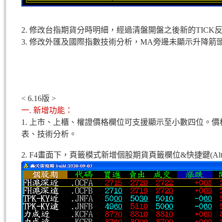
2. 修改台指期貨分時明細，經過清盤開盤之後新的TICK
3. 修改外匯及國際指數技術分析，MA旁邊未顯示升降箭
< 6.16版 >
一. 新增功能：
1. 上市、上櫃、權證價格欄位可支援顯示至小數四位。
表、技術分析。
2. F4畫面下，頁籤模式新增個股期貨頁籤欄位&快捷鍵(Alt