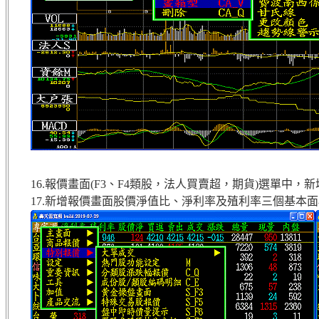
16.報價畫面(F3、F4類股，法人買賣超，期貨)選單中，新增財務
17.新增報價畫面股價淨值比、淨利率及殖利率三個基本