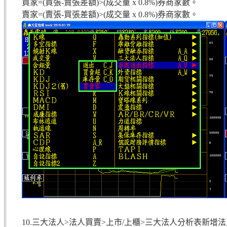
買家=(買張-賣張差額)>(成交量 x 0.8%)券商家數。
賣家=(賣張-買張差額)>(成交量 x 0.8%)券商家數。
10.三大法人>法人買賣>上市/上櫃>三大法人分析表新