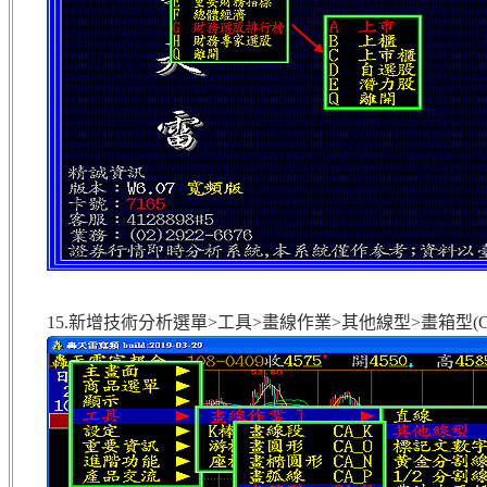
15.新增技術分析選單>工具>畫線作業>其他線型>畫箱型(Ctr