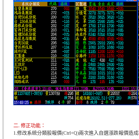
二. 修正功能：
1.修改系統分類股報價(Ctrl+Q)兩次進入自選漲跌報價