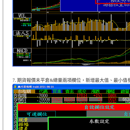
7. 期貨報價未平倉&總量兩項欄位，新增最大值、最小值