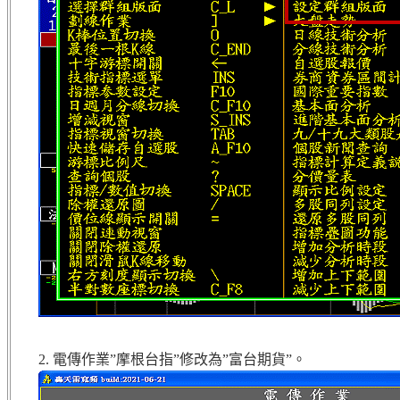
2. 電傳作業”摩根台指”修改為”富台期貨”。