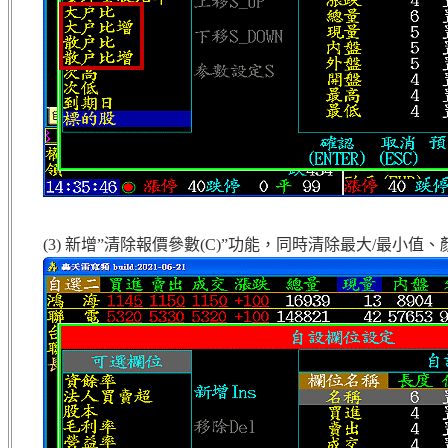
(3) 新增”清除報價參數(C)”功能，同時清除最大/最小