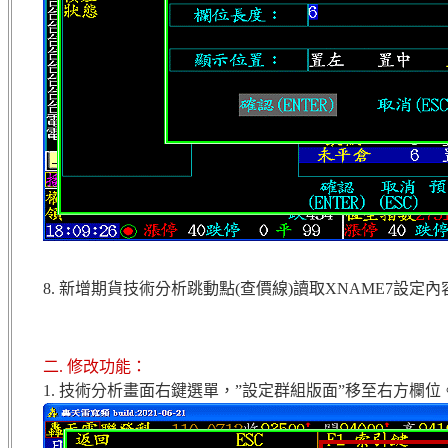
8. 新增期貨技術分析跳動點(查價線)讀取XNAME7設
二. 修改功能：
1. 技術分析畫面右鍵選單，”設定群組版面”移至右方欄位