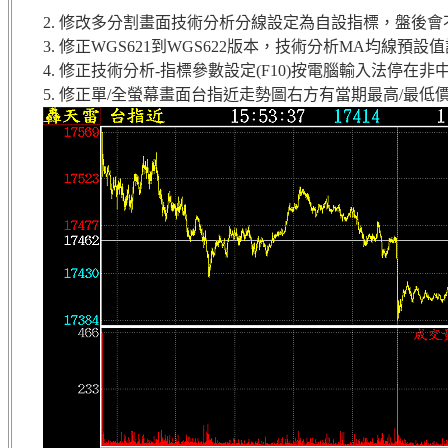
2. 修改多分割畫面技術分析分線設定為自設指標，盤後
3. 修正WGS621到WGS622版本，技術分析MA均線預
4. 修正技術分析-指標參數設定(F10)按電腦輸入法停在
5. 修正單/全螢幕畫面台指近走勢圖右方有當期最高/最