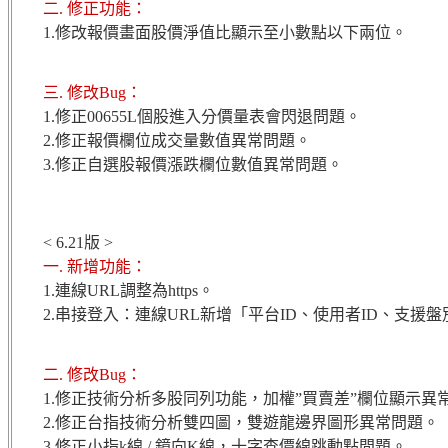
二. 修正功能：
1.修改報價畫面股價淨值比顯示至小數點以下兩位。
三. 修改Bug：
1.修正00655L個股進入分價量表會閃退問題。
2.修正報價欄位成交量數值異常問題。
3.修正自選股報價漲跌欄位數值異常問題。
< 6.21版 >
一. 新增功能：
1.連線URL調整為https。
2.串接登入：連線URL新增「平台ID、使用者ID、支援
二. 修改Bug：
1.
修正技術分析多股同列功能，加權”買賣差”欄位顯示異
2.
修正台指技術分析雙四圖，雙遊龍邊界圖形異常問題。
3.
修正小指
k
線
/
鏡向K線，十字查價線跳動點問題。