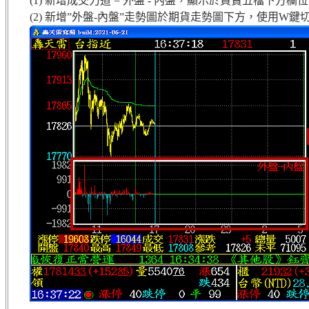
(1) 新增成交力道 = 外盤 - 內盤，顯示於買賣五檔下方欄
(2) 新增”外盤-內盤”走勢圖於期貨走勢圖下方，使用W鍵