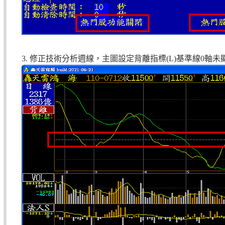
3. 修正技術分析週線，主圖設定背離指標(L)基準線0軸