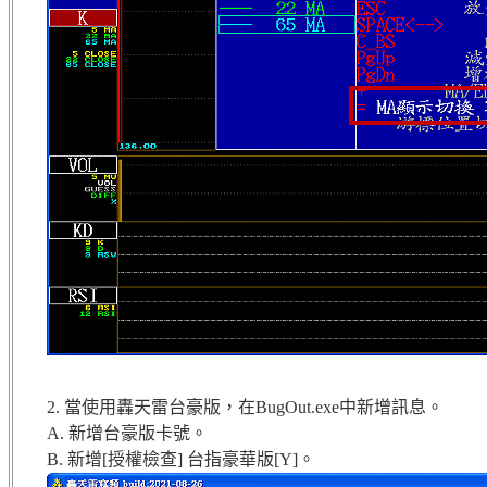
2. 當使用轟天雷台豪版，在BugOut.exe中新增訊息。
A. 新增台豪版卡號。
B. 新增[授權檢查] 台指豪華版[Y]。