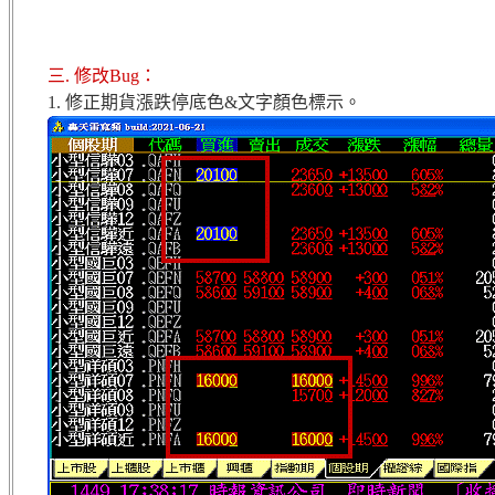
三. 修改Bug：
1. 修正期貨漲跌停底色&文字顏色標示。