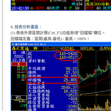
6. 技術分析畫面：
(1) 券商外資區間計算(Ctrl_F3)功能新增”回檔幅”欄位。
回檔幅定義：區間(最高-最低) / 最高 × 100%。