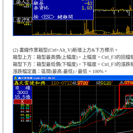
(2) 畫線作業箱型(Ctrl+Alt_V)新增上方&下方標示。
箱型上方：箱型最高價(上幅度)，上幅度 = Ctrl_F3的回檔
箱型下方：箱型最低價(下幅度)，下幅度 = Ctrl_F3的漲跌
漲跌幅定義：區間(最高-最低) / 最低 × 100%。