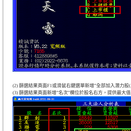
(2) 篩選結果頁面F1或滑鼠右鍵選單新增”全部加入潛力股(Al
(3) 篩選結果頁面新增”名次”欄位於股名右方，提供最大