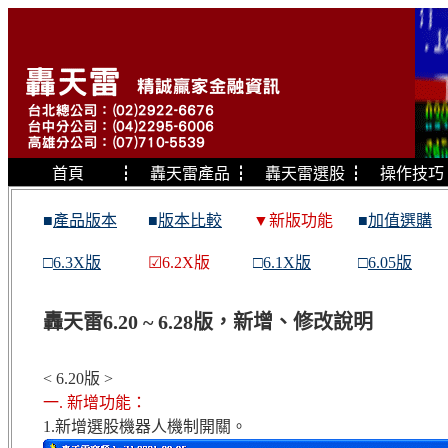
首頁
┇
轟天雷產品
┇
轟天雷選股
┇
操作技巧
■
產品版本
■
版本比較
▼新版功能
■
加值選購
□
6.3X版
☑6.2X版
□
6.1X版
□
6.05版
轟天雷6.20 ~ 6.28版，新增、修改說明
< 6.20版 >
一. 新增功能：
1.新增選股機器人機制開關。