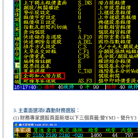
3. 主畫面選項E轟動財務選股：
(1) 財務專家選股頁面新增以下三個頁籤:營YM3、營升Y3、