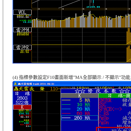
(4) 指標參數設定F10畫面新增”MA全部顯示 / 不顯示”功