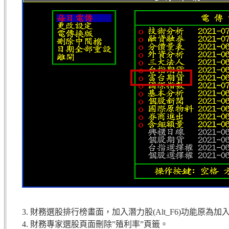
3. 財務選股排行榜畫面，加入潛力股(Alt_F6)功能原
4. 財務專家選股頁面刪除”殖利率”頁籤。