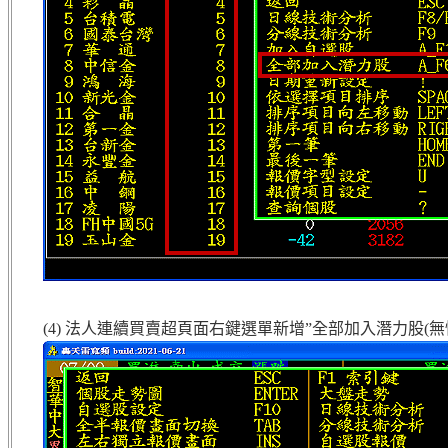
(4) 法人連續買賣超頁面右鍵選單新增”全部加入潛力股(無