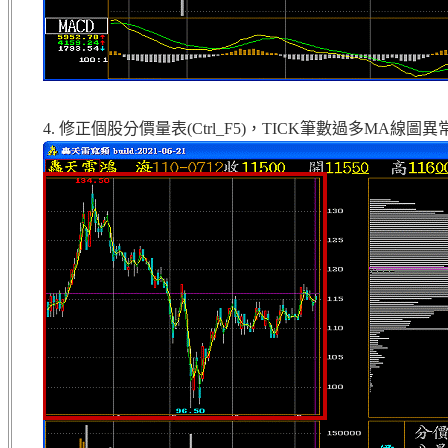
4. 修正個股分價量表(Ctrl_F5)，TICK筆數過多MA線圖