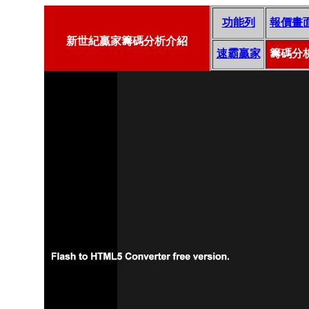
功能列
報價畫
新世紀贏家籌碼分析介紹
速霸贏家
籌碼分