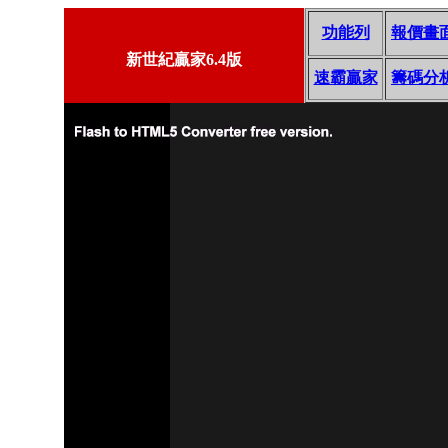
功能列
報價畫
新世紀贏家6.4版
速霸贏家
籌碼分