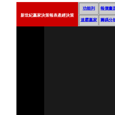
功能列
報價畫
新世紀贏家決策報表產經決策
速霸贏家
籌碼分