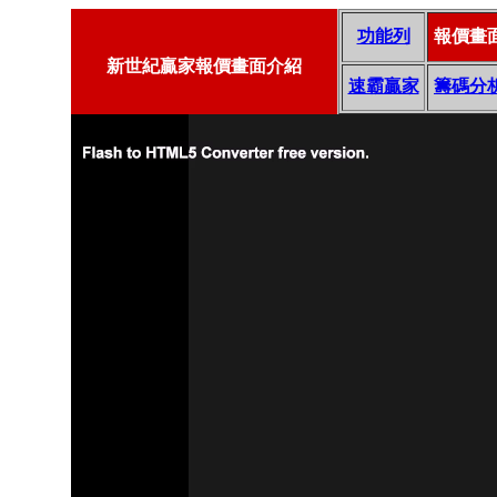
功能列
報價畫
新世紀贏家報價畫面介紹
速霸贏家
籌碼分