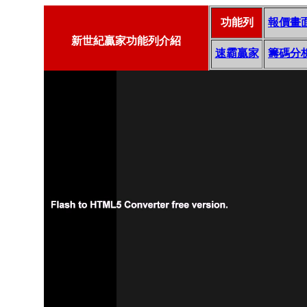
功能列
報價畫
新世紀贏家功能列介紹
速霸贏家
籌碼分